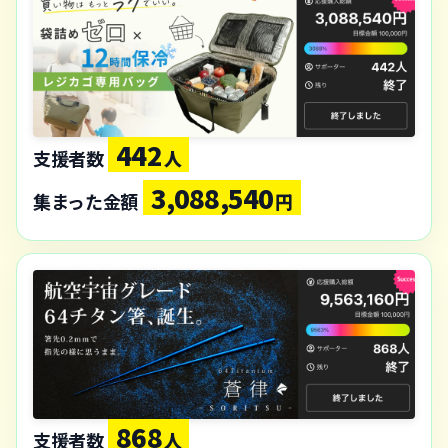
442
支援者数
人
3,088,540
集まった金額
円
868
支援者数
人