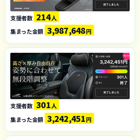
214
支援者数
人
3,987,648
集まった金額
円
301
支援者数
人
3,242,451
集まった金額
円