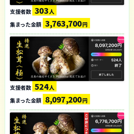
303
支援者数
人
3,763,700
集まった金額
円
524
支援者数
人
8,097,200
集まった金額
円