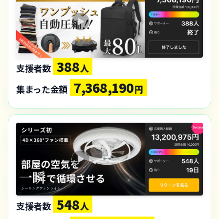
388
支援者数
人
7,368,190
集まった金額
円
548
支援者数
人