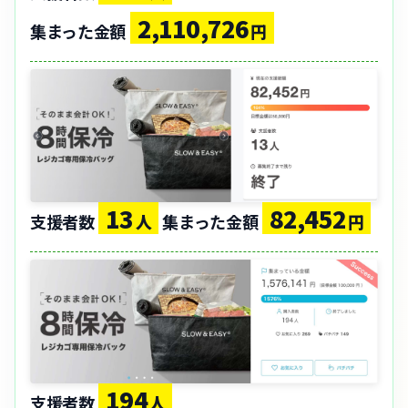
2,110,726
集まった金額
円
13
82,452
支援者数
人
集まった金額
円
194
支援者数
人