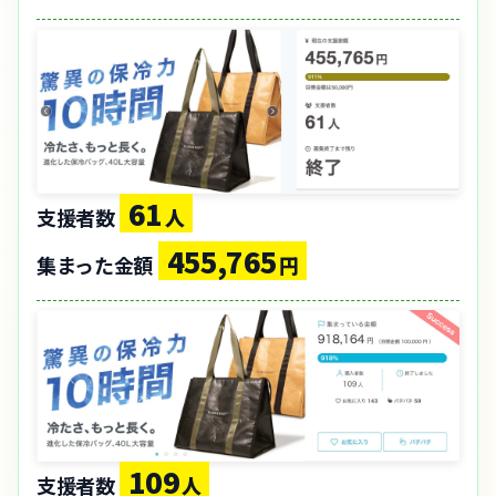
61
支援者数
人
455,765
集まった金額
円
109
支援者数
人