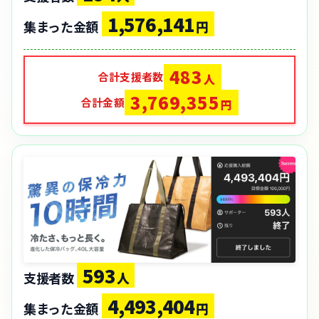
1,576,141
集まった金額
円
483
合計支援者数
人
3,769,355
合計金額
円
593
支援者数
人
4,493,404
集まった金額
円