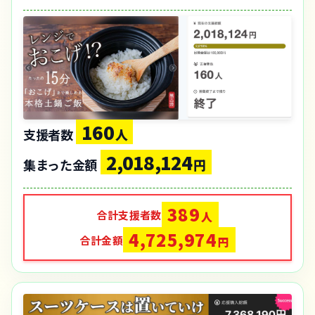
160
支援者数
人
2,018,124
集まった金額
円
389
合計支援者数
人
4,725,974
合計金額
円