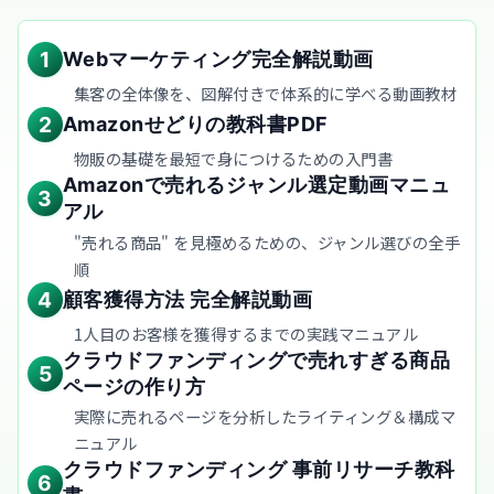
1
Webマーケティング完全解説動画
集客の全体像を、図解付きで体系的に学べる動画教材
2
Amazonせどりの教科書PDF
物販の基礎を最短で身につけるための入門書
Amazonで売れるジャンル選定動画マニュ
3
アル
"売れる商品" を見極めるための、ジャンル選びの全手
順
4
顧客獲得方法 完全解説動画
1人目のお客様を獲得するまでの実践マニュアル
クラウドファンディングで売れすぎる商品
5
ページの作り方
実際に売れるページを分析したライティング＆構成マ
ニュアル
クラウドファンディング 事前リサーチ教科
6