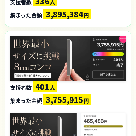
336
支援者数
人
3,895,384
集まった金額
円
401
支援者数
人
3,755,915
集まった金額
円