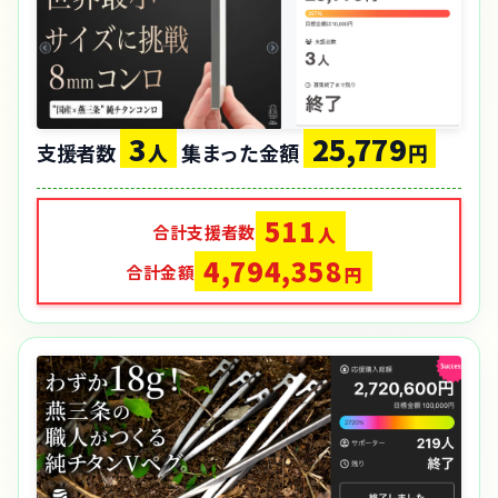
3
25,779
支援者数
人
集まった金額
円
511
合計支援者数
人
4,794,358
合計金額
円