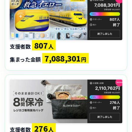
807
支援者数
人
7,088,301
集まった金額
円
276
支援者数
人