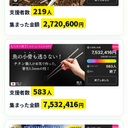
219
支援者数
人
2,720,600
集まった金額
円
583
支援者数
人
7,532,416
集まった金額
円