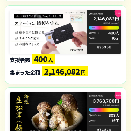
400
支援者数
人
2,146,082
集まった金額
円