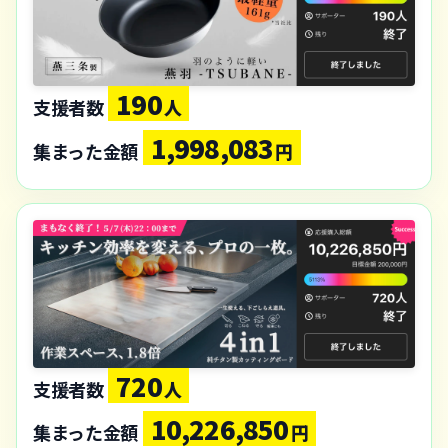
190
支援者数
人
1,998,083
集まった金額
円
720
支援者数
人
10,226,850
集まった金額
円