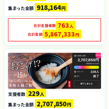
918,164
集まった金額
円
763
合計支援者数
人
5,867,333
合計金額
円
229
支援者数
人
2,707,850
集まった金額
円