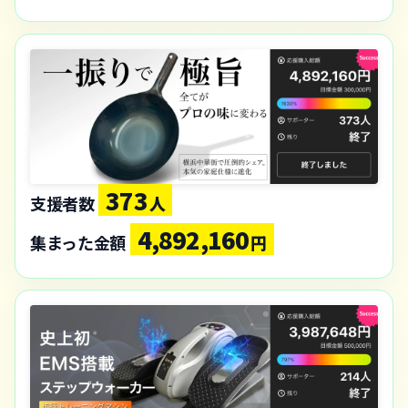
373
支援者数
人
4,892,160
集まった金額
円