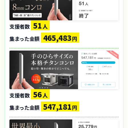
51
支援者数
人
465,483
集まった金額
円
56
支援者数
人
547,181
集まった金額
円